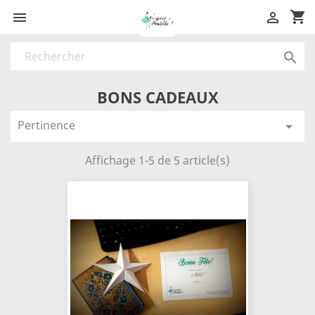
shopping_cart



BONS CADEAUX
Pertinence

Affichage 1-5 de 5 article(s)