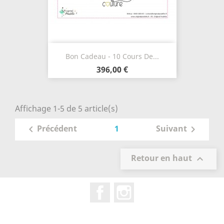
Bon Cadeau - 10 Cours De...
396,00 €
Affichage 1-5 de 5 article(s)
1
Précédent
Suivant


Retour en haut

Facebook
Instagram